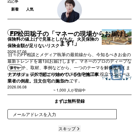
2記事
新着
人気
FP松田聡子の「マネーの現場からお届けし
誰でも
保険料の値上げで見落としがちな、火災保険の
ます!」
保険金額が足りないリスク
2026.07.06
日々のFP相談とメディア執筆の最前線から、今知るべきお金の
最新トレンドを週1回お届けします。マネーのプロのディープな
リサーチ、取材、事例などから、一つのテーマを解像度高くま
誰でも
とめます。現役世代のマネーリテラシー向上に役立つニュース
ナフサショックで起こり始めている住宅施工事
レターです。
業者の倒産。注文住宅の施主の...
2026.06.08
~ 1,000 人が登録中
まずは無料登録
登録
スキップ