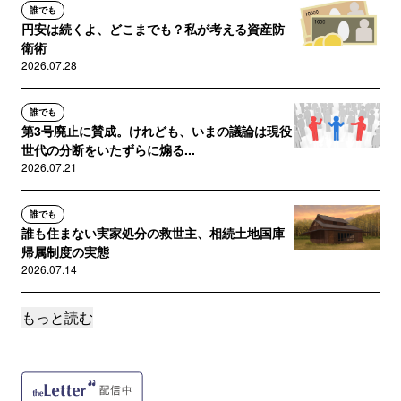
誰でも
円安は続くよ、どこまでも？私が考える資産防
衛術
2026.07.28
誰でも
第3号廃止に賛成。けれども、いまの議論は現役
世代の分断をいたずらに煽る...
2026.07.21
誰でも
誰も住まない実家処分の救世主、相続土地国庫
帰属制度の実態
2026.07.14
もっと読む
誰でも
保険料の値上げで見落としがちな、火災保険の
保険金額が足りないリスク
2026.07.06