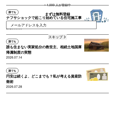
~ 1,000 人が登録中
誰でも
まずは無料登録
ナフサショックで起こり始めている住宅施工事
業者の倒産。注文住宅の施主の...
登録
2026.06.08
スキップ
誰でも
誰も住まない実家処分の救世主、相続土地国庫
帰属制度の実態
2026.07.14
誰でも
円安は続くよ、どこまでも？私が考える資産防
衛術
2026.07.28