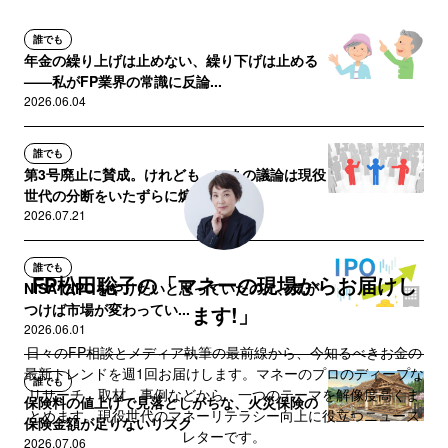
誰でも
年金の繰り上げは止めない、繰り下げは止める
——私がFP業界の常識に反論...
2026.06.04
誰でも
第3号廃止に賛成。けれども、いまの議論は現役
世代の分断をいたずらに煽る...
2026.07.21
誰でも
FP松田聡子の「マネーの現場からお届けし
NISAでIPOをやりたいと思っていたのに、気が
つけば市場が変わってい...
ます!」
2026.06.01
日々のFP相談とメディア執筆の最前線から、今知るべきお金の
最新トレンドを週1回お届けします。マネーのプロのディープな
誰でも
リサーチ、取材、事例などから、一つのテーマを解像度高くま
保険料の値上げで見落としがちな、火災保険の
とめます。現役世代のマネーリテラシー向上に役立つニュース
保険金額が足りないリスク
レターです。
2026.07.06